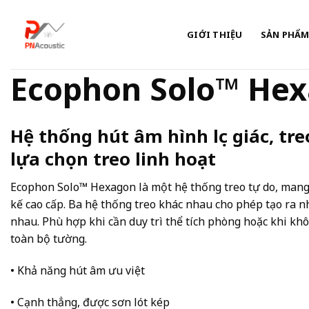
Skip
to
GIỚI THIỆU
SẢN PHẨ
content
Ecophon Solo™ He
Hệ thống hút âm hình lục giác, tre
lựa chọn treo linh hoạt
Ecophon Solo™ Hexagon là một hệ thống treo tự do, mang
kế cao cấp. Ba hệ thống treo khác nhau cho phép tạo ra n
nhau. Phù hợp khi cần duy trì thể tích phòng hoặc khi khôn
toàn bộ tường.
• Khả năng hút âm ưu việt
• Cạnh thẳng, được sơn lót kép