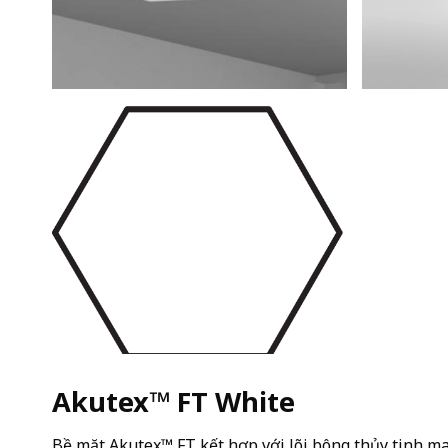
Akutex™ FT White
Bề mặt Akutex™ FT kết hợp với lõi bông thủy tinh ma