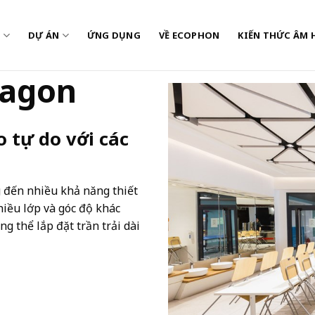
M
DỰ ÁN
ỨNG DỤNG
VỀ ECOPHON
KIẾN THỨC ÂM 
xagon
o tự do với các
 đến nhiều khả năng thiết
hiều lớp và góc độ khác
g thể lắp đặt trần trải dài